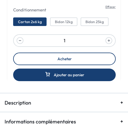
Effacer
Conditionnement
Carton 2x6 kg
Bidon 12kg
Bidon 25kg
Acheter
Ajouter au panier
A
l
t
Description
e
r
n
Informations complémentaires
a