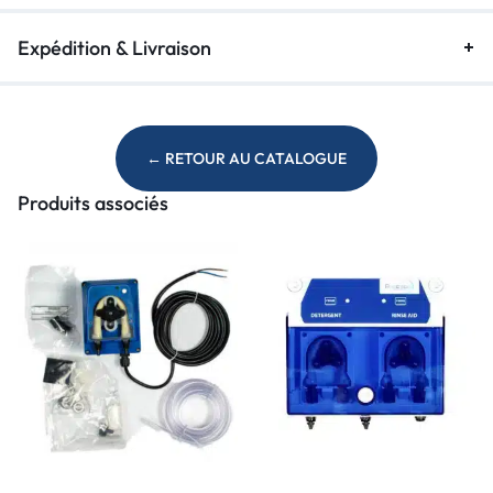
t
i
Expédition & Livraison
v
e
:
← RETOUR AU CATALOGUE
Produits associés