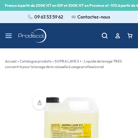
Franco à partir de 200€ HT en IDF et 300€ HT en Province et -10% à partir de
09 63 53 59 62
Contactez-nous
Accueil
»
Catalogue produits
»
SOPRA LAVE S + : Liquide de lavage TRES
concentré pour le lavage de la vaisselle à usage professionnel