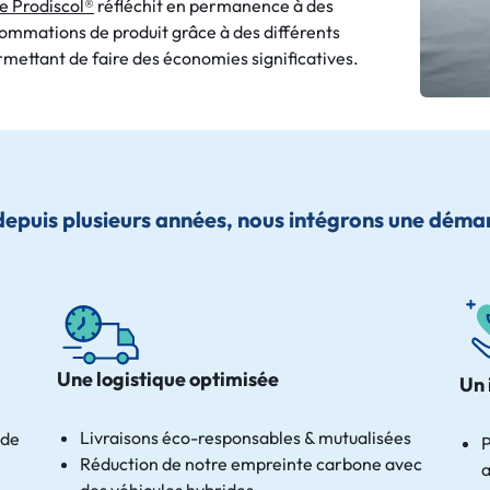
de Prodiscol®
réfléchit en permanence à des
sommations de produit grâce à des différents
rmettant de faire des économies significatives.
depuis plusieurs années, nous intégrons une déma
Une logistique optimisée
Un 
Livraisons éco-responsables & mutualisées
 de
P
Réduction de notre empreinte carbone avec
a
des véhicules hybrides