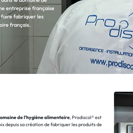
me
EKOLAVE EDU
SOPRA FOUR
une entreprise française
BACT
EKOPLONGE
SOPRA TART
 faire fabriquer les
EKORINCE
SOPRA TART
ire français.
SOPRA LAVE
En savoir plus
Toute la 
domaine de l’hygiène alimentaire
, Prodiscol® est
oix depuis sa création de fabriquer les produits de