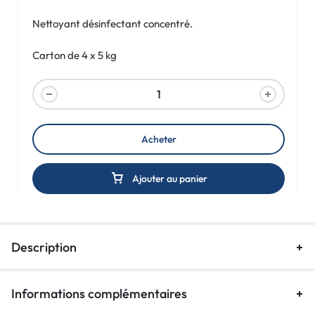
Nettoyant désinfectant concentré.
Carton de 4 x 5 kg
A
l
t
e
Acheter
r
n
a
Ajouter au panier
t
i
v
e
Description
:
Informations complémentaires