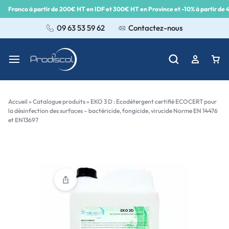
Franco à partir de 200€ HT en IDF et 300€ HT en Province et -10% à partir de
09 63 53 59 62
Contactez-nous
Accueil
»
Catalogue produits
»
EKO 3 D : Ecodétergent certifié ECOCERT pour
la désinfection des surfaces – bactéricide, fongicide, virucide Norme EN 14476
et EN13697