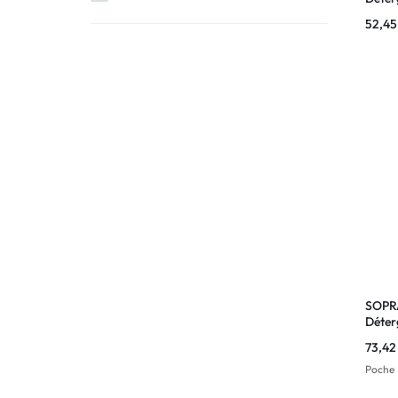
haut 
52,4
lavage
main
SOPR
Déter
pour l
73,4
à la 
Poche