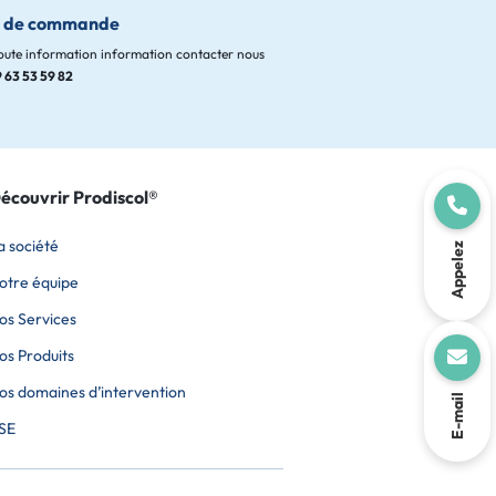
i de commande
oute information information contacter nous
 63 53 59 82
écouvrir Prodiscol®
a société
Appelez
otre équipe
os Services
os Produits
os domaines d’intervention
E-mail
SE