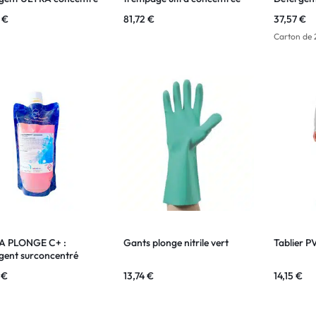
de gamme pour le
pour la vaisselle, verrerie et
SANS PAR
5
€
81,72
€
37,57
€
 de la vaisselle à la
couverts
lavage de 
main
Carton de 2
A PLONGE C+ :
Gants plonge nitrile vert
Tablier P
gent surconcentré
e lavage de la vaisselle
2
€
13,74
€
14,15
€
main