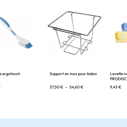
e ergotouch
Support en inox pour bidon
Lavette n
PRODIS
€
37,50
€
–
54,60
€
9,43
€