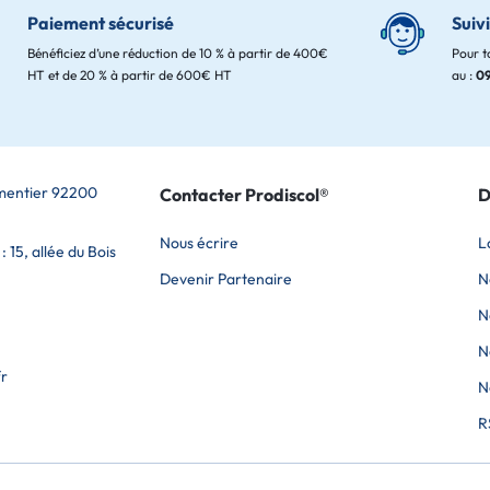
Paiement sécurisé
Suiv
Bénéficiez d’une réduction de 10 % à partir de 400€
Pour t
HT et de 20 % à partir de 600€ HT
au :
09
rmentier 92200
Contacter Prodiscol®
D
Nous écrire
L
 15, allée du Bois
Devenir Partenaire
N
N
N
fr
N
R