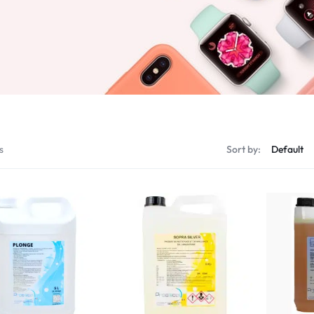
me
EKOLAVE EDU
SOPRA FOUR
BACT
EKOPLONGE
SOPRA TART
EKORINCE
SOPRA TART
SOPRA LAVE
En savoir plus
Toute la 
s
Sort by: