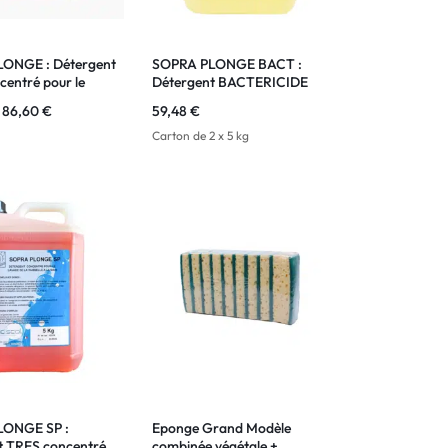
ONGE : Détergent
SOPRA PLONGE BACT :
entré pour le
Détergent BACTERICIDE
la vaisselle à la
TRES concentré pour le
86,60
€
59,48
€
lavage de la vaisselle à la
main
Carton de 2 x 5 kg
LONGE SP :
Eponge Grand Modèle
t TRES concentré
combinée végétale +