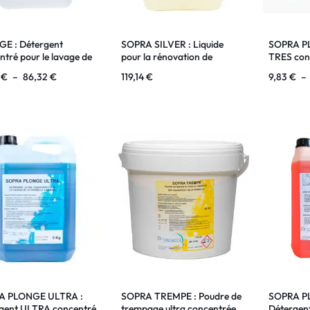
E : Détergent
SOPRA SILVER : Liquide
SOPRA PL
ntré pour le lavage de
pour la rénovation de
TRES conc
sselle à la main
l’argenterie et des métaux
lavage de 
6
€
–
86,32
€
119,14
€
9,83
€
–
légers à usage professionnel
main
A PLONGE ULTRA :
SOPRA TREMPE : Poudre de
SOPRA P
gent ULTRA concentré
trempage ultra concentrée
Détergen