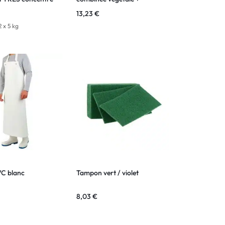
FUM (SP) pour le
tampon vert
13,23
€
la vaisselle à la
 x 5 kg
VC blanc
Tampon vert / violet
8,03
€