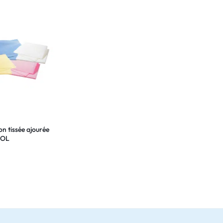
on tissée ajourée
COL