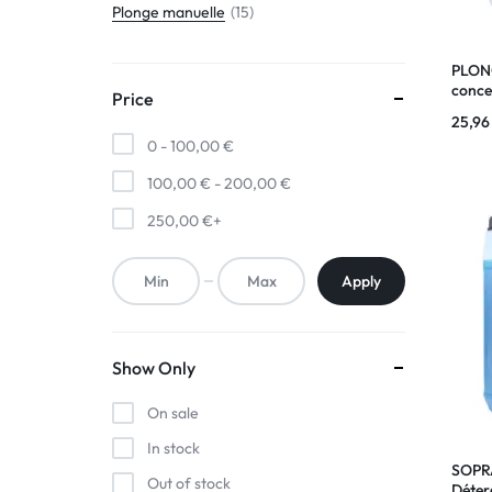
Plonge manuelle
15
Hygiène des sanitaires
PLONG
conce
Price
la vai
25,9
0 -
100,00
€
100,00
€
-
200,00
€
250,00
€
+
Apply
Show Only
On sale
In stock
SOPR
Out of stock
Déter