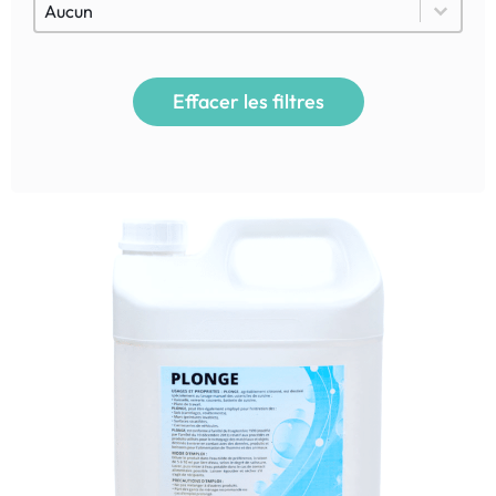
Besoins
Besoins
Effacer les filtres