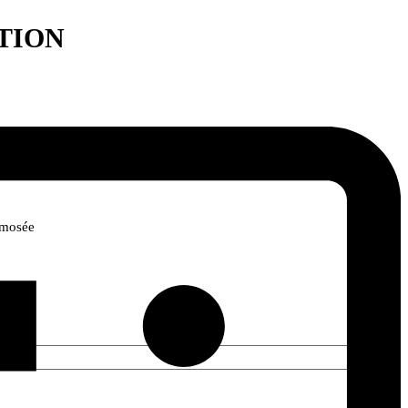
TION
smosée