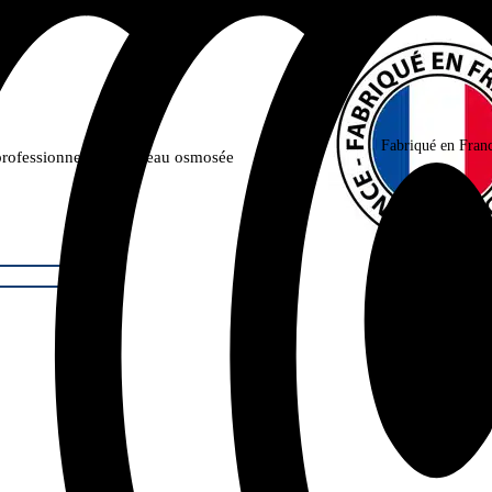
Fabriqué en Fran
rofessionnel, spécial eau osmosée