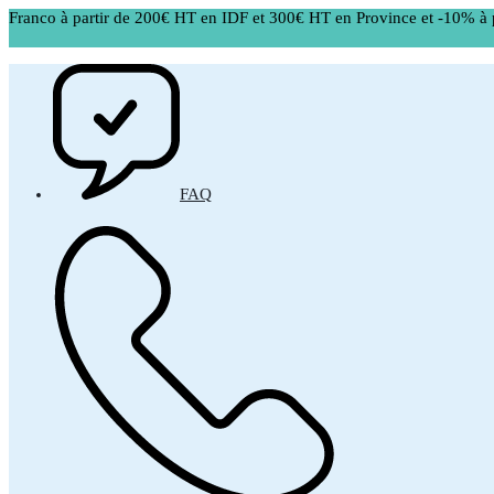
Franco à partir de 200€ HT en IDF et 300€ HT en Province et -10% à 
FAQ